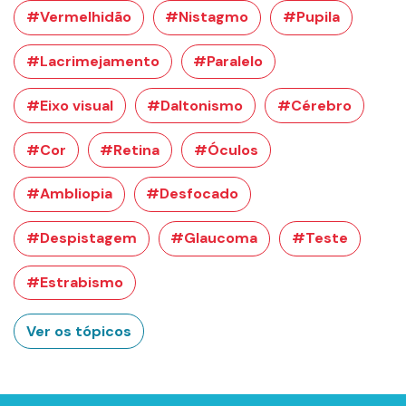
#Vermelhidão
#Nistagmo
#Pupila
#Lacrimejamento
#Paralelo
#Eixo visual
#Daltonismo
#Cérebro
#Cor
#Retina
#Óculos
#Ambliopia
#Desfocado
#Despistagem
#Glaucoma
#Teste
#Estrabismo
Ver os tópicos