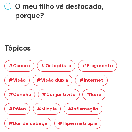
O meu filho vê desfocado,
porque?
Tópicos
#Cancro
#Ortoptista
#Fragmento
#Visão
#Visão dupla
#Internet
#Concha
#Conjuntivite
#Ecrã
#Pólen
#Miopia
#Inflamação
#Dor de cabeça
#Hipermetropia