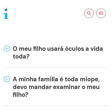
Pesquisar no
Abrir a
site
navegação
O meu filho usará óculos a vida
toda?
A minha família é toda míope,
devo mandar examinar o meu
filho?