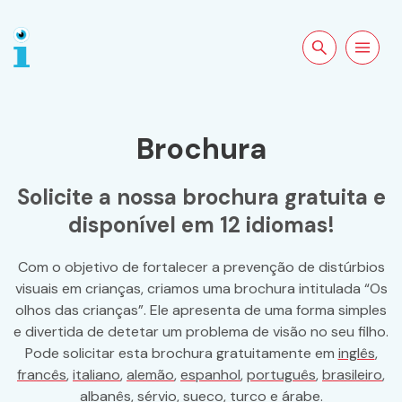
Pesquisar no
Abrir a
site
navegação
Brochura
Solicite a nossa brochura gratuita e
disponível em 12 idiomas!
Com o objetivo de fortalecer a prevenção de distúrbios
visuais em crianças, criamos uma brochura intitulada “Os
olhos das crianças”. Ele apresenta de uma forma simples
e divertida de detetar um problema de visão no seu filho.
Pode solicitar esta brochura gratuitamente em
inglês
,
francês
,
italiano
,
alemão
,
espanhol
,
português
,
brasileiro
,
albanês
,
sérvio
,
sueco
,
turco
e
árabe
.