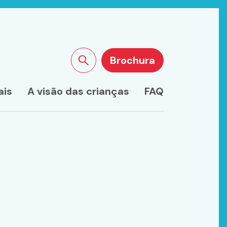
Brochura
Pesquisar no site
ais
A visão das crianças
FAQ