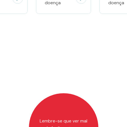
doença
doença
Lembre-se que ver mal