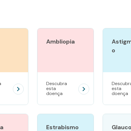
a
Ambliopia
Astig
o
a
Descubra
Descubr
esta
esta
doença
doença
ia
Estrabismo
Glauc