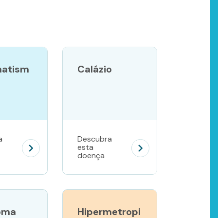
matism
Calázio
a
Descubra
esta
doença
oma
Hipermetropi