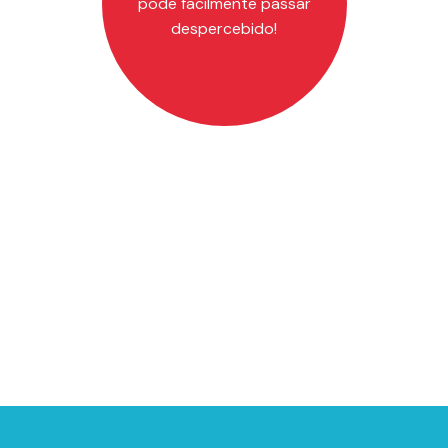
pode facilmente passar
despercebido!