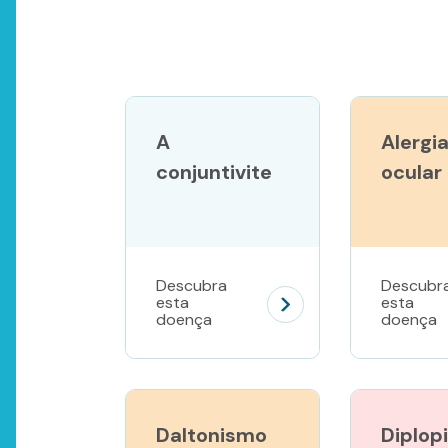
A
Alergi
conjuntivite
ocular
Descubra
Descubr
esta
esta
doença
doença
Daltonismo
Diplop