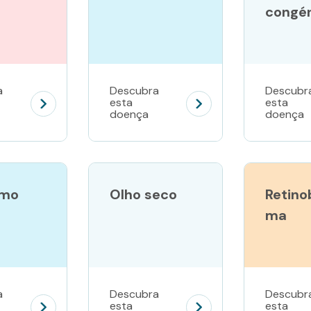
congén
a
Descubra
Descubr
esta
esta
doença
doença
gmo
Olho seco
Retino
ma
a
Descubra
Descubr
esta
esta