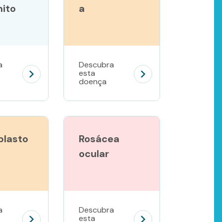
ito
a
a
Descubra
esta
doença
blasto
Rosácea
ocular
a
Descubra
esta