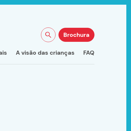
Brochura
Pesquisar no site
ais
A visão das crianças
FAQ