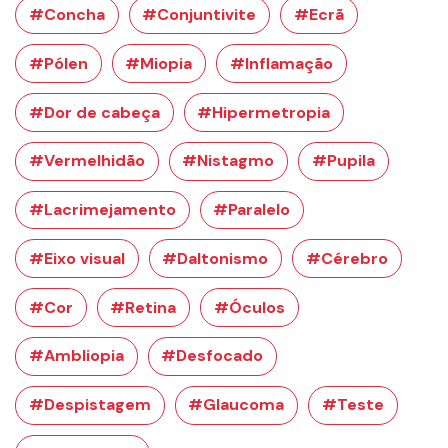
#Concha
#Conjuntivite
#Ecrã
#Pólen
#Miopia
#Inflamação
#Dor de cabeça
#Hipermetropia
#Vermelhidão
#Nistagmo
#Pupila
#Lacrimejamento
#Paralelo
#Eixo visual
#Daltonismo
#Cérebro
#Cor
#Retina
#Óculos
#Ambliopia
#Desfocado
#Despistagem
#Glaucoma
#Teste