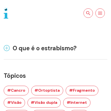
Pesquisar no
Abrir a
site
navegação
O que é o estrabismo?
Tópicos
#Cancro
#Ortoptista
#Fragmento
#Visão
#Visão dupla
#Internet