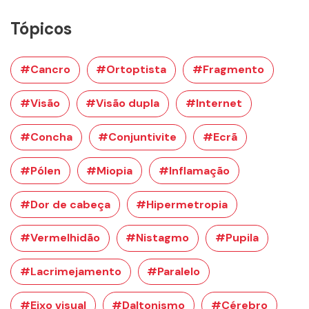
Tópicos
#Cancro
#Ortoptista
#Fragmento
#Visão
#Visão dupla
#Internet
#Concha
#Conjuntivite
#Ecrã
#Pólen
#Miopia
#Inflamação
#Dor de cabeça
#Hipermetropia
#Vermelhidão
#Nistagmo
#Pupila
#Lacrimejamento
#Paralelo
#Eixo visual
#Daltonismo
#Cérebro