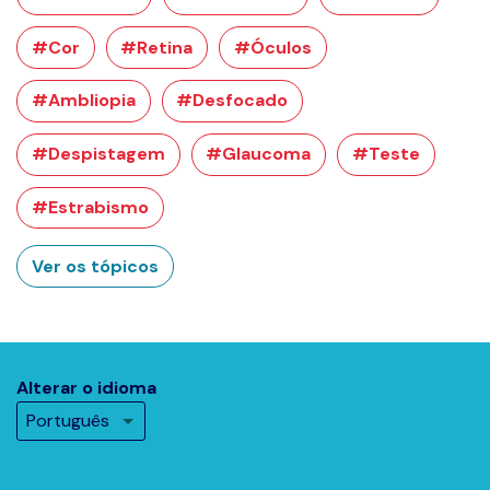
#Cor
#Retina
#Óculos
#Ambliopia
#Desfocado
#Despistagem
#Glaucoma
#Teste
#Estrabismo
Ver os tópicos
Alterar o idioma