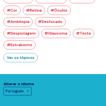
#Cor
#Retina
#Óculos
#Ambliopia
#Desfocado
#Despistagem
#Glaucoma
#Teste
#Estrabismo
Ver os tópicos
Alterar o idioma