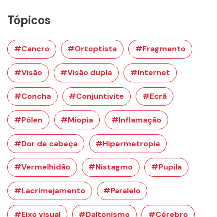
Tópicos
#Cancro
#Ortoptista
#Fragmento
#Visão
#Visão dupla
#Internet
#Concha
#Conjuntivite
#Ecrã
#Pólen
#Miopia
#Inflamação
#Dor de cabeça
#Hipermetropia
#Vermelhidão
#Nistagmo
#Pupila
#Lacrimejamento
#Paralelo
#Eixo visual
#Daltonismo
#Cérebro