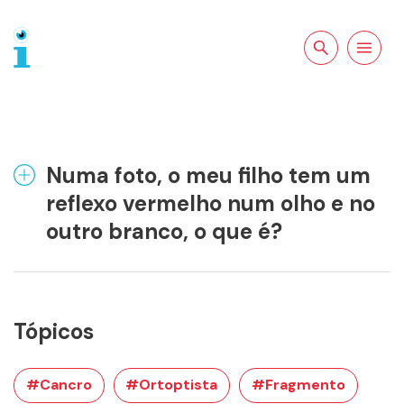
Pesquisar no
Abrir a
site
navegação
Numa foto, o meu filho tem um
reflexo vermelho num olho e no
outro branco, o que é?
Tópicos
#Cancro
#Ortoptista
#Fragmento