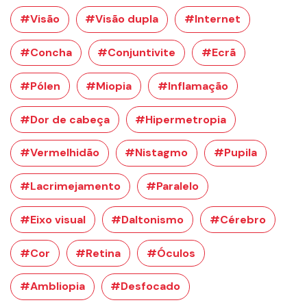
#Visão
#Visão dupla
#Internet
#Concha
#Conjuntivite
#Ecrã
#Pólen
#Miopia
#Inflamação
#Dor de cabeça
#Hipermetropia
#Vermelhidão
#Nistagmo
#Pupila
#Lacrimejamento
#Paralelo
#Eixo visual
#Daltonismo
#Cérebro
#Cor
#Retina
#Óculos
#Ambliopia
#Desfocado