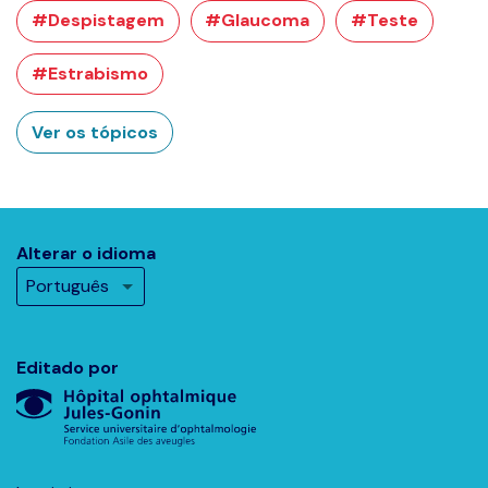
#Despistagem
#Glaucoma
#Teste
#Estrabismo
Ver os tópicos
Alterar o idioma
Editado por