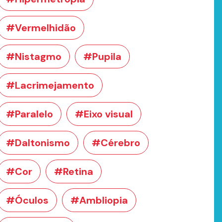
#Vermelhidão
#Nistagmo
#Pupila
#Lacrimejamento
#Paralelo
#Eixo visual
#Daltonismo
#Cérebro
#Cor
#Retina
#Óculos
#Ambliopia