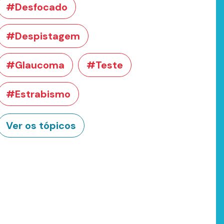
#Desfocado
#Despistagem
#Glaucoma
#Teste
#Estrabismo
Ver os tópicos