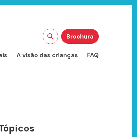
Brochura
Pesquisar no site
ais
A visão das crianças
FAQ
Tópicos