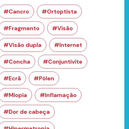
#Cancro
#Ortoptista
#Fragmento
#Visão
#Visão dupla
#Internet
#Concha
#Conjuntivite
#Ecrã
#Pólen
#Miopia
#Inflamação
#Dor de cabeça
#Hipermetropia