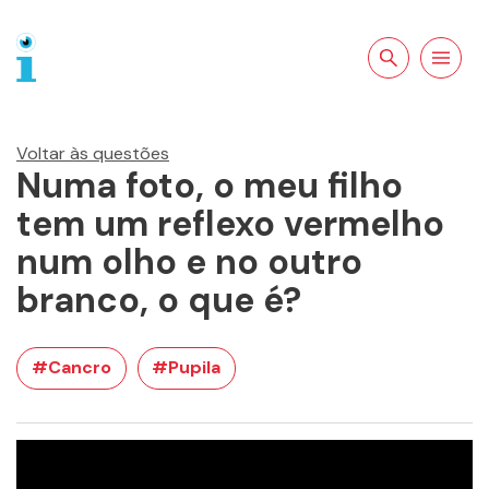
Pesquisar no
Abrir a
site
navegação
Voltar às questões
Numa foto, o meu filho
tem um reflexo vermelho
num olho e no outro
branco, o que é?
#Cancro
#Pupila