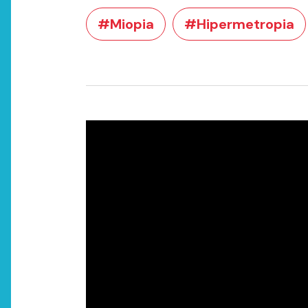
#Miopia
#Hipermetropia