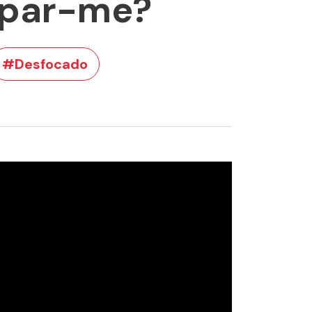
upar-me?
#Desfocado