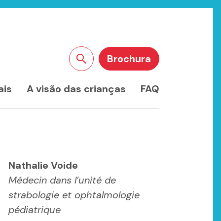
Brochura
Pesquisar no site
ais
A visão das crianças
FAQ
Nathalie Voide
Médecin dans l’unité de
strabologie et ophtalmologie
pédiatrique