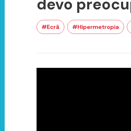
devo preoc
#Ecrã
#Hipermetropia